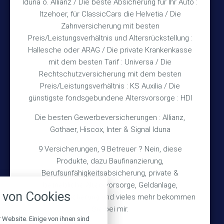
Iduna o. Allianz / Die beste Absicherung für Ihr Auto :
Itzehoer, für ClassicCars die Helvetia / Die
Zahnversicherung mit besten
Rechtliches
Preis/Leistungsverhältnis und Altersrückstellung :
Hallesche oder ARAG / Die private Krankenkasse
Impressum
mit dem besten Tarif : Universa / Die
Rechtschutzversicherung mit dem besten
Datenschutz
Preis/Leistungsverhältnis : KS Auxilia / Die
Erstinformation
günstigste fondsgebundene Altersvorsorge : HDI
Die besten Gewerbeversicherungen : Allianz,
Wichtiges
Gothaer, Hiscox, Inter & Signal Iduna
9 Versicherungen, 9 Betreuer ? Nein, diese
Über mich
Produkte, dazu Baufinanzierung,
Bedarfsermittlung
Berufsunfähigkeitsabsicherung, private &
nstellungen
betriebliche Altersvorsorge, Geldanlage,
Schadensmeldung
von Cookies
Gebäudeversicherung und vieles mehr bekommen
über alle verwendeten Cookies und
chkeit folgende Kategorien zu
Sie bei mir.
r zu blockieren.
 Website. Einige von ihnen sind