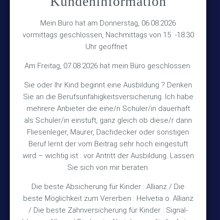
Kundeninformation
Versicherungsmakler Haberkamp GmbH
Hinterkampstr.1a
Mein Büro hat am Donnerstag, 06.08.2026
vormittags geschlossen, Nachmittags von 15 -18.30
30890 Barsinghausen
Uhr geöffnet.
Kontakt
Am Freitag, 07.08.2026 hat mein Büro geschlossen.
Sie oder Ihr Kind beginnt eine Ausbildung ? Denken
+49 (5105) 1811
Sie an die Berufsunfähigkeitsversicherung. Ich habe
TEL
mehrere Anbieter die eine/n Schüler/in dauerhaft
+49 (5105) 2720
FAX
als Schüler/in einstuft, ganz gleich ob diese/r dann
vmh1a@web.de
MAIL
Fliesenleger, Maurer, Dachdecker oder sonstigen
Beruf lernt der vom Beitrag sehr hoch eingestuft
Bürozeiten
wird – wichtig ist : vor Antritt der Ausbildung. Lassen
Sie sich von mir beraten.
Die beste Absicherung für Kinder : Allianz / Die
Mo – Fr 10:15 – 12:00 Uhr
beste Möglichkeit zum Vererben : Helvetia o. Allianz
Mo & Do 15:30 – 18:00 Uhr
/ Die beste Zahnversicherung für Kinder : Signal-
und nach Vereinbarung