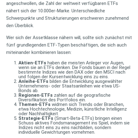
angeschwollen, die Zahl der weltweit verfügbaren ETFs
nähert sich der 10.000er-Marke. Unterschiedliche
Schwerpunkte und Strukturierungen erschweren zunehmend
den Überblick.
Wer sich der Assetklasse nähern will, sollte sich zunächst mit
fünf grundlegenden ETF-Typen beschäftigen, die sich auch
miteinander kombinieren lassen:
Aktien-ETFs
haben die meisten Anleger vor Augen,
wenn sie an ETFs denken. Die Fonds bauen in der Regel
bestimmte Indizes wie den DAX oder den MSCI nach
und folgen der Kursentwicklung eins zu eins.
Anleihe-ETFs
bilden die Entwicklung ausgewählter
Unternehmens- oder Staatsanleihen wie etwa US-
Bonds ab.
Regionen-ETFs
zahlen auf die geografische
Diversifikation des Portfolios ein.
Themen-ETFs
widmen sich Trends oder Branchen,
etwa Hochtechnologie, Medizin, künstliche Intelligenz
oder Nachhaltigkeit.
Strategie-ETFs
(Smart-Beta-ETFs) bringen einen
Schuss aktives Fondsmanagement ins Spiel, indem sie
Indizes nicht eins zu eins nachbilden, sondern
individuelle Gewichtungen vornehmen.