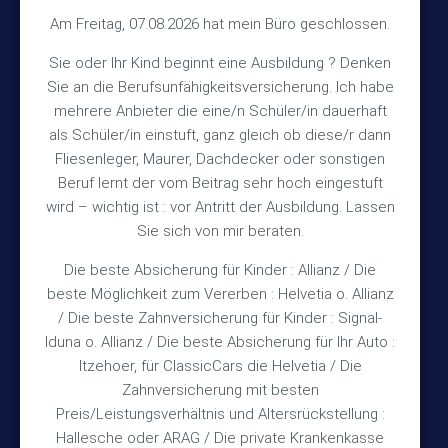
Kontakt
Am Freitag, 07.08.2026 hat mein Büro geschlossen.
Sie oder Ihr Kind beginnt eine Ausbildung ? Denken
+49 (5105) 1811
Sie an die Berufsunfähigkeitsversicherung. Ich habe
TEL
mehrere Anbieter die eine/n Schüler/in dauerhaft
+49 (5105) 2720
FAX
als Schüler/in einstuft, ganz gleich ob diese/r dann
vmh1a@web.de
MAIL
Fliesenleger, Maurer, Dachdecker oder sonstigen
Beruf lernt der vom Beitrag sehr hoch eingestuft
Bürozeiten
wird – wichtig ist : vor Antritt der Ausbildung. Lassen
Sie sich von mir beraten.
Die beste Absicherung für Kinder : Allianz / Die
Mo – Fr 10:15 – 12:00 Uhr
beste Möglichkeit zum Vererben : Helvetia o. Allianz
Mo & Do 15:30 – 18:00 Uhr
/ Die beste Zahnversicherung für Kinder : Signal-
und nach Vereinbarung
Iduna o. Allianz / Die beste Absicherung für Ihr Auto :
Itzehoer, für ClassicCars die Helvetia / Die
Zahnversicherung mit besten
Rechtliches
Preis/Leistungsverhältnis und Altersrückstellung :
Hallesche oder ARAG / Die private Krankenkasse