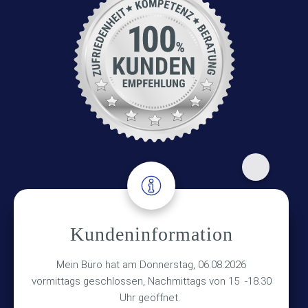
Adresse
Kundeninformation
Versicherungsmakler Haberkamp GmbH
Hinterkampstr.1a
Mein Büro hat am Donnerstag, 06.08.2026
vormittags geschlossen, Nachmittags von 15 -18.30
30890 Barsinghausen
Uhr geöffnet.