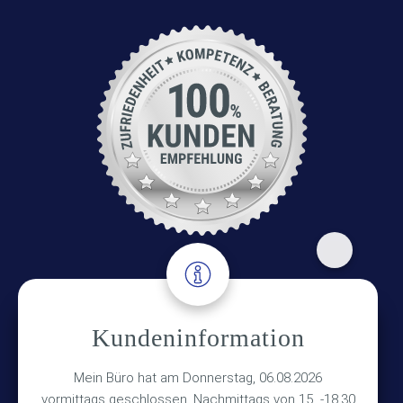
Adresse
Kundeninformation
Versicherungsmakler Haberkamp GmbH
Mein Büro hat am Donnerstag, 06.08.2026
Hinterkampstr.1a
vormittags geschlossen, Nachmittags von 15 -18.30