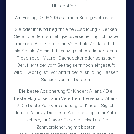
Uhr geöffnet.
30890 Barsinghausen
Am Freitag, 07.08.2026 hat mein Büro geschlossen.
Kontakt
Sie oder Ihr Kind beginnt eine Ausbildung ? Denken
Sie an die Berufsunfähigkeitsversicherung. Ich habe
+49 (5105) 1811
TEL
mehrere Anbieter die eine/n Schüler/in dauerhaft
als Schüler/in einstuft, ganz gleich ob diese/r dann
+49 (5105) 2720
FAX
Fliesenleger, Maurer, Dachdecker oder sonstigen
vmh1a@web.de
MAIL
Beruf lernt der vom Beitrag sehr hoch eingestuft
wird – wichtig ist : vor Antritt der Ausbildung. Lassen
Bürozeiten
Sie sich von mir beraten.
Die beste Absicherung für Kinder : Allianz / Die
Mo – Fr 10:15 – 12:00 Uhr
beste Möglichkeit zum Vererben : Helvetia o. Allianz
/ Die beste Zahnversicherung für Kinder : Signal-
Mo & Do 15:30 – 18:00 Uhr
Iduna o. Allianz / Die beste Absicherung für Ihr Auto :
und nach Vereinbarung
Itzehoer, für ClassicCars die Helvetia / Die
Zahnversicherung mit besten