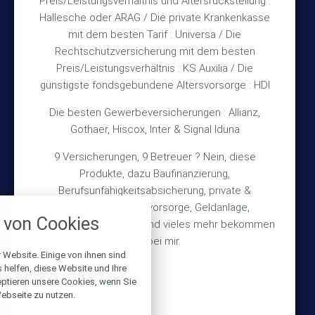
Rechtliches
Preis/Leistungsverhältnis und Altersrückstellung :
Hallesche oder ARAG / Die private Krankenkasse
mit dem besten Tarif : Universa / Die
Impressum
Rechtschutzversicherung mit dem besten
Preis/Leistungsverhältnis : KS Auxilia / Die
Datenschutz
günstigste fondsgebundene Altersvorsorge : HDI
Erstinformation
Die besten Gewerbeversicherungen : Allianz,
Gothaer, Hiscox, Inter & Signal Iduna
Wichtiges
9 Versicherungen, 9 Betreuer ? Nein, diese
Produkte, dazu Baufinanzierung,
Über mich
Berufsunfähigkeitsabsicherung, private &
nstellungen
Bedarfsermittlung
betriebliche Altersvorsorge, Geldanlage,
von Cookies
Schadensmeldung
Gebäudeversicherung und vieles mehr bekommen
über alle verwendeten Cookies und
chkeit folgende Kategorien zu
Sie bei mir.
r zu blockieren.
 Website. Einige von ihnen sind
helfen, diese Website und Ihre
© 2026 Versicherungsmakler Haberkamp GmbH
eptieren unsere Cookies, wenn Sie
Notwendig
ebseite zu nutzen.
Made with
❤
Makler Homepages