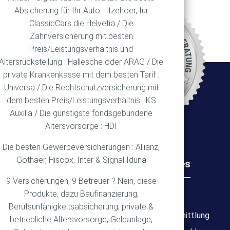
Absicherung für Ihr Auto : Itzehoer, für
ClassicCars die Helvetia / Die
REN
Zahnversicherung mit besten
Preis/Leistungsverhältnis und
Altersrückstellung : Hallesche oder ARAG / Die
private Krankenkasse mit dem besten Tarif :
Ort
Universa / Die Rechtschutzversicherung mit
dem besten Preis/Leistungsverhältnis : KS
Auxilia / Die günstigste fondsgebundene
Altersvorsorge : HDI
Die besten Gewerbeversicherungen : Allianz,
Gothaer, Hiscox, Inter & Signal Iduna
Rechtliches
Wichtiges
9 Versicherungen, 9 Betreuer ? Nein, diese
Produkte, dazu Baufinanzierung,
Impressum
Über mich
Berufsunfähigkeitsabsicherung, private &
Datenschutz
Bedarfsermittlung
betriebliche Altersvorsorge, Geldanlage,