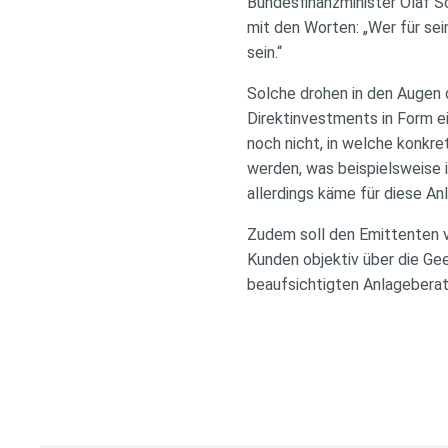
Bundesfinanzminister Olaf S
mit den Worten: „Wer für sei
sein.“
Solche drohen in den Augen 
Direktinvestments in Form e
noch nicht, in welche konkre
werden, was beispielsweise 
allerdings käme für diese An
Zudem soll den Emittenten v
Kunden objektiv über die Gee
beaufsichtigten Anlageberate