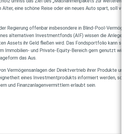
cholz umriss das Ziel des „Maßnahmenpakets zur weiteren Stär
n Alter, eine schöne Reise oder ein neues Auto spart, soll vor b
der Regierung offenbar insbesondere in Blind-Pool-Vermögensan
ines alternativen Investmentfonds (AIF) wissen die Anleger zum
ten Assets ihr Geld fließen wird. Das Fondsportfolio kann so mit
im Immobilien- und Private-Equity-Bereich gern genutzt wird. 
lageform das Aus.
on Vermögensanlagen der Direktvertrieb ihrer Produkte untersa
ignetheit eines Investmentprodukts informiert werden, soll der 
rn und Finanzanlagenvermittlern erlaubt sein.