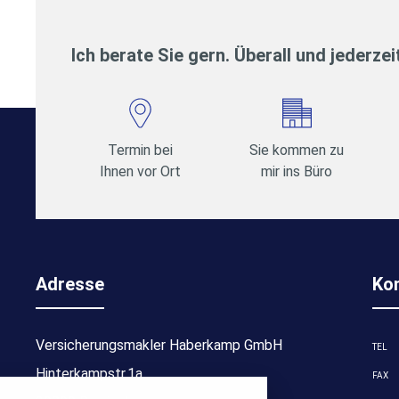
Ich berate Sie gern. Überall und jederzei
Termin bei
Sie kommen zu
Ihnen vor Ort
mir ins Büro
Adresse
Ko
Versicherungsmakler Haberkamp GmbH
TEL
stellungen
Hinterkampstr.1a
FAX
rwendeten Cookies und Skripte. Sie haben die