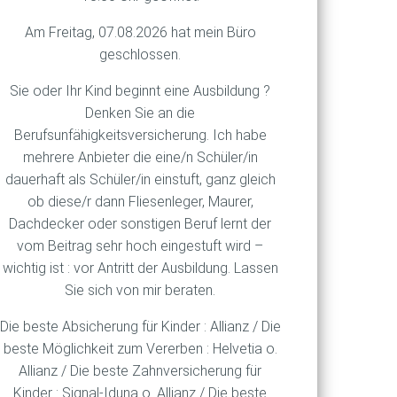
kung des Anlegerschutzes“
ösen Überraschungen gefeit
Am Freitag, 07.08.2026 hat mein Büro
geschlossen.
lagen. Bei diesen
Sie oder Ihr Kind beginnt eine Ausbildung ?
 Zeitpunkt der Zeichnung
Denken Sie an die
 mehr Flexibilität gemanagt
Berufsunfähigkeitsversicherung. Ich habe
Mit dem neuen Gesetz
mehrere Anbieter die eine/n Schüler/in
dauerhaft als Schüler/in einstuft, ganz gleich
ob diese/r dann Fliesenleger, Maurer,
gt werden. Damit die
Dachdecker oder sonstigen Beruf lernt der
Vertrieb nur noch
vom Beitrag sehr hoch eingestuft wird –
wichtig ist : vor Antritt der Ausbildung. Lassen
Sie sich von mir beraten.
Die beste Absicherung für Kinder : Allianz / Die
beste Möglichkeit zum Vererben : Helvetia o.
Allianz / Die beste Zahnversicherung für
Kinder : Signal-Iduna o. Allianz / Die beste