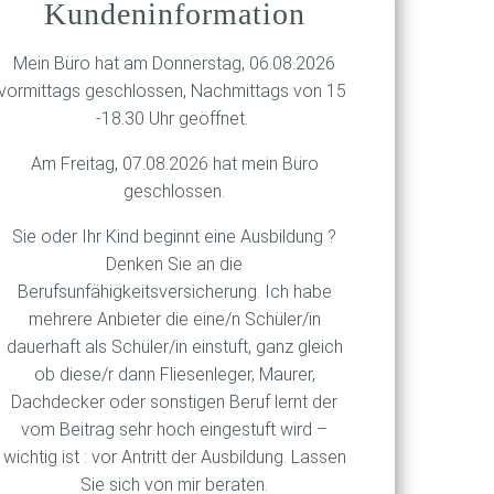
demiejahr 2020 nach oben.
Kundeninformation
g zurückgehen, das durch die
ner Vielzahl von Prozessen.
Mein Büro hat am Donnerstag, 06.08.2026
ersicherungen nach oben
vormittags geschlossen, Nachmittags von 15
-18.30 Uhr geöffnet.
n. Zum neuen Streitpunkt
Am Freitag, 07.08.2026 hat mein Büro
 Diesel-Skandal, der die
geschlossen.
formierte
Sie oder Ihr Kind beginnt eine Ausbildung ?
ehoben werden. Der
Denken Sie an die
wird. Als Konsequenz aus all
Berufsunfähigkeitsversicherung. Ich habe
r betroffene Kunden könnte
mehrere Anbieter die eine/n Schüler/in
lfen Versicherungsmakler mit
dauerhaft als Schüler/in einstuft, ganz gleich
ob diese/r dann Fliesenleger, Maurer,
Dachdecker oder sonstigen Beruf lernt der
vom Beitrag sehr hoch eingestuft wird –
wichtig ist : vor Antritt der Ausbildung. Lassen
Sie sich von mir beraten.