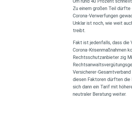
Um rund 40 Prozent schnell
Zu einem großen Teil dürfte 
Corona-Verwerfungen gewachs
Unklar ist noch, wie weit a
treibt.
Fakt ist jedenfalls, dass di
Corona-Krisenmaßnahmen kom
Rechtsschutzanbieter zig Mil
Rechtsanwaltsvergütungsges
Versicherer-Gesamtverband G
diesen Faktoren dürften die
sich dann ein Tarif mit höhe
neutraler Beratung weiter.