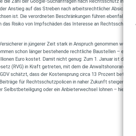
te die Zahl der Google-Suchanfragen nach Rechtsschutz im Pan
der Anstieg auf das Streben nach arbeitsrechtlicher Absicherun
en ist. Die verordneten Beschränkungen führen ebenfalls zu ei
uch das Risiko von Impfschäden das Interesse an Rechtsschutzv
e Versicherer in jüngerer Zeit stark in Anspruch genommen wurde
men schon länger bestehende rechtliche Baustellen – etwa der
lionen Euro kostet. Damit nicht genug: Zum 1. Januar ist das re
etz (RVG) in Kraft getreten, mit dem die Anwaltshonorare ang
DV schätzt, dass der Kostensprung circa 13 Prozent betragen 
 Beiträge für Rechtsschutzpolicen in naher Zukunft steigen. Fü
rer Selbstbeteiligung oder ein Anbieterwechsel lohnen – hier he