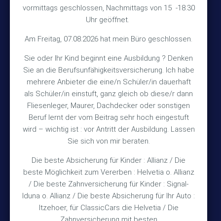
vormittags geschlossen, Nachmittags von 15 -18.30
30890 Barsinghausen
Uhr geöffnet.
Kontakt
Am Freitag, 07.08.2026 hat mein Büro geschlossen.
Sie oder Ihr Kind beginnt eine Ausbildung ? Denken
+49 (5105) 1811
Sie an die Berufsunfähigkeitsversicherung. Ich habe
TEL
mehrere Anbieter die eine/n Schüler/in dauerhaft
+49 (5105) 2720
FAX
als Schüler/in einstuft, ganz gleich ob diese/r dann
vmh1a@web.de
MAIL
Fliesenleger, Maurer, Dachdecker oder sonstigen
Beruf lernt der vom Beitrag sehr hoch eingestuft
Bürozeiten
wird – wichtig ist : vor Antritt der Ausbildung. Lassen
Sie sich von mir beraten.
Die beste Absicherung für Kinder : Allianz / Die
Mo – Fr 10:15 – 12:00 Uhr
beste Möglichkeit zum Vererben : Helvetia o. Allianz
Mo & Do 15:30 – 18:00 Uhr
/ Die beste Zahnversicherung für Kinder : Signal-
und nach Vereinbarung
Iduna o. Allianz / Die beste Absicherung für Ihr Auto :
Itzehoer, für ClassicCars die Helvetia / Die
Zahnversicherung mit besten