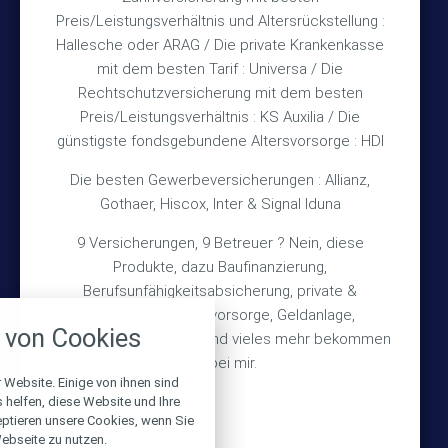
Rechtliches
Preis/Leistungsverhältnis und Altersrückstellung :
Hallesche oder ARAG / Die private Krankenkasse
Impressum
mit dem besten Tarif : Universa / Die
Rechtschutzversicherung mit dem besten
Datenschutz
Preis/Leistungsverhältnis : KS Auxilia / Die
Erstinformation
günstigste fondsgebundene Altersvorsorge : HDI
Die besten Gewerbeversicherungen : Allianz,
Wichtiges
Gothaer, Hiscox, Inter & Signal Iduna
9 Versicherungen, 9 Betreuer ? Nein, diese
Über mich
Produkte, dazu Baufinanzierung,
Bedarfsermittlung
Berufsunfähigkeitsabsicherung, private &
nstellungen
betriebliche Altersvorsorge, Geldanlage,
Schadensmeldung
von Cookies
Gebäudeversicherung und vieles mehr bekommen
über alle verwendeten Cookies und
chkeit folgende Kategorien zu
Sie bei mir.
r zu blockieren.
 Website. Einige von ihnen sind
© 2026 Versicherungsmakler Haberkamp GmbH
helfen, diese Website und Ihre
eptieren unsere Cookies, wenn Sie
Notwendig
Made with
❤
Makler Homepages
ebseite zu nutzen.