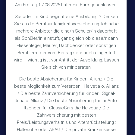
Kontakt
Am Freitag, 07.08.2026 hat mein Büro geschlossen.
Sie oder Ihr Kind beginnt eine Ausbildung ? Denken
+49 (5105) 1811
Sie an die Berufsunfähigkeitsversicherung. Ich habe
TEL
mehrere Anbieter die eine/n Schüler/in dauerhaft
+49 (5105) 2720
FAX
als Schüler/in einstuft, ganz gleich ob diese/r dann
vmh1a@web.de
MAIL
Fliesenleger, Maurer, Dachdecker oder sonstigen
Beruf lernt der vom Beitrag sehr hoch eingestuft
Bürozeiten
wird – wichtig ist : vor Antritt der Ausbildung. Lassen
Sie sich von mir beraten.
Die beste Absicherung für Kinder : Allianz / Die
Mo – Fr 10:15 – 12:00 Uhr
beste Möglichkeit zum Vererben : Helvetia o. Allianz
Mo & Do 15:30 – 18:00 Uhr
/ Die beste Zahnversicherung für Kinder : Signal-
und nach Vereinbarung
Iduna o. Allianz / Die beste Absicherung für Ihr Auto :
Itzehoer, für ClassicCars die Helvetia / Die
Zahnversicherung mit besten
Rechtliches
Preis/Leistungsverhältnis und Altersrückstellung :
Hallesche oder ARAG / Die private Krankenkasse