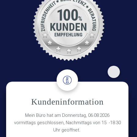
Adresse
Kundeninformation
Versicherungsmakler Haberkamp GmbH
Hinterkampstr.1a
Mein Büro hat am Donnerstag, 06.08.2026
vormittags geschlossen, Nachmittags von 15 -18.30
30890 Barsinghausen
Uhr geöffnet.