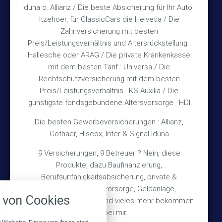
und nach Vereinbarung
Iduna o. Allianz / Die beste Absicherung für Ihr Auto :
Itzehoer, für ClassicCars die Helvetia / Die
Zahnversicherung mit besten
Rechtliches
Preis/Leistungsverhältnis und Altersrückstellung :
Hallesche oder ARAG / Die private Krankenkasse
Impressum
mit dem besten Tarif : Universa / Die
Rechtschutzversicherung mit dem besten
Datenschutz
Preis/Leistungsverhältnis : KS Auxilia / Die
Erstinformation
günstigste fondsgebundene Altersvorsorge : HDI
Die besten Gewerbeversicherungen : Allianz,
Wichtiges
Gothaer, Hiscox, Inter & Signal Iduna
9 Versicherungen, 9 Betreuer ? Nein, diese
Über mich
Produkte, dazu Baufinanzierung,
Bedarfsermittlung
Berufsunfähigkeitsabsicherung, private &
nstellungen
betriebliche Altersvorsorge, Geldanlage,
Schadensmeldung
von Cookies
Gebäudeversicherung und vieles mehr bekommen
über alle verwendeten Cookies und
chkeit folgende Kategorien zu
Sie bei mir.
r zu blockieren.