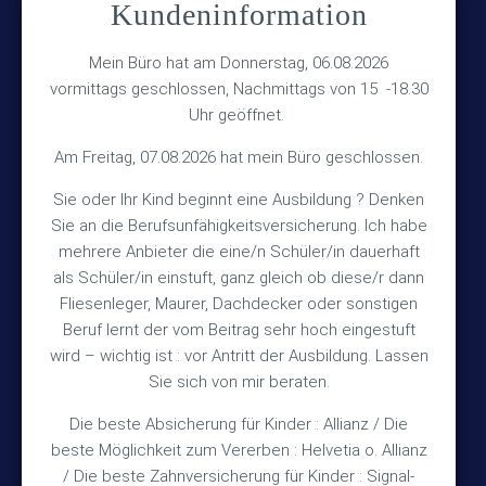
Kundeninformation
Versicherungsmakler Haberkamp GmbH
Hinterkampstr.1a
Mein Büro hat am Donnerstag, 06.08.2026
vormittags geschlossen, Nachmittags von 15 -18.30
30890 Barsinghausen
Uhr geöffnet.
Kontakt
Am Freitag, 07.08.2026 hat mein Büro geschlossen.
Sie oder Ihr Kind beginnt eine Ausbildung ? Denken
+49 (5105) 1811
Sie an die Berufsunfähigkeitsversicherung. Ich habe
TEL
mehrere Anbieter die eine/n Schüler/in dauerhaft
+49 (5105) 2720
FAX
als Schüler/in einstuft, ganz gleich ob diese/r dann
vmh1a@web.de
MAIL
Fliesenleger, Maurer, Dachdecker oder sonstigen
Beruf lernt der vom Beitrag sehr hoch eingestuft
Bürozeiten
wird – wichtig ist : vor Antritt der Ausbildung. Lassen
Sie sich von mir beraten.
Die beste Absicherung für Kinder : Allianz / Die
Mo – Fr 10:15 – 12:00 Uhr
beste Möglichkeit zum Vererben : Helvetia o. Allianz
Mo & Do 15:30 – 18:00 Uhr
/ Die beste Zahnversicherung für Kinder : Signal-