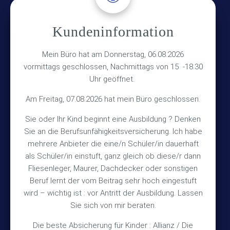
Adresse
Kundeninformation
Versicherungsmakler Haberkamp GmbH
Hinterkampstr.1a
Mein Büro hat am Donnerstag, 06.08.2026
vormittags geschlossen, Nachmittags von 15 -18.30
30890 Barsinghausen
Uhr geöffnet.
Kontakt
Am Freitag, 07.08.2026 hat mein Büro geschlossen.
Sie oder Ihr Kind beginnt eine Ausbildung ? Denken
+49 (5105) 1811
Sie an die Berufsunfähigkeitsversicherung. Ich habe
TEL
mehrere Anbieter die eine/n Schüler/in dauerhaft
+49 (5105) 2720
FAX
als Schüler/in einstuft, ganz gleich ob diese/r dann
vmh1a@web.de
MAIL
Fliesenleger, Maurer, Dachdecker oder sonstigen
Beruf lernt der vom Beitrag sehr hoch eingestuft
Bürozeiten
wird – wichtig ist : vor Antritt der Ausbildung. Lassen
Sie sich von mir beraten.
Die beste Absicherung für Kinder : Allianz / Die
Mo – Fr 10:15 – 12:00 Uhr