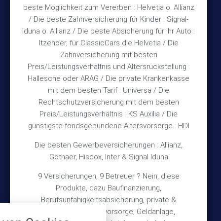
beste Möglichkeit zum Vererben : Helvetia o. Allianz
Mo & Do 15:30 – 18:00 Uhr
/ Die beste Zahnversicherung für Kinder : Signal-
und nach Vereinbarung
Iduna o. Allianz / Die beste Absicherung für Ihr Auto :
Itzehoer, für ClassicCars die Helvetia / Die
Zahnversicherung mit besten
Rechtliches
Preis/Leistungsverhältnis und Altersrückstellung :
Hallesche oder ARAG / Die private Krankenkasse
Impressum
mit dem besten Tarif : Universa / Die
Rechtschutzversicherung mit dem besten
Datenschutz
Preis/Leistungsverhältnis : KS Auxilia / Die
Erstinformation
günstigste fondsgebundene Altersvorsorge : HDI
Die besten Gewerbeversicherungen : Allianz,
Wichtiges
Gothaer, Hiscox, Inter & Signal Iduna
9 Versicherungen, 9 Betreuer ? Nein, diese
Über mich
Produkte, dazu Baufinanzierung,
Bedarfsermittlung
Berufsunfähigkeitsabsicherung, private &
nstellungen
betriebliche Altersvorsorge, Geldanlage,
Schadensmeldung