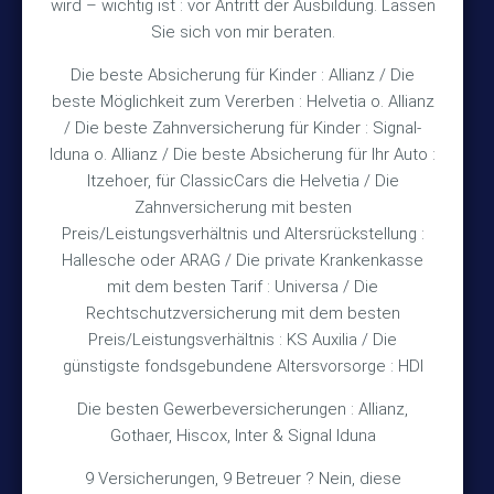
Bürozeiten
wird – wichtig ist : vor Antritt der Ausbildung. Lassen
Sie sich von mir beraten.
Die beste Absicherung für Kinder : Allianz / Die
Mo – Fr 10:15 – 12:00 Uhr
beste Möglichkeit zum Vererben : Helvetia o. Allianz
Mo & Do 15:30 – 18:00 Uhr
/ Die beste Zahnversicherung für Kinder : Signal-
und nach Vereinbarung
Iduna o. Allianz / Die beste Absicherung für Ihr Auto :
Itzehoer, für ClassicCars die Helvetia / Die
Zahnversicherung mit besten
Rechtliches
Preis/Leistungsverhältnis und Altersrückstellung :
Hallesche oder ARAG / Die private Krankenkasse
Impressum
mit dem besten Tarif : Universa / Die
Rechtschutzversicherung mit dem besten
Datenschutz
Preis/Leistungsverhältnis : KS Auxilia / Die
Erstinformation
günstigste fondsgebundene Altersvorsorge : HDI
Die besten Gewerbeversicherungen : Allianz,
Wichtiges
Gothaer, Hiscox, Inter & Signal Iduna
9 Versicherungen, 9 Betreuer ? Nein, diese
Über mich