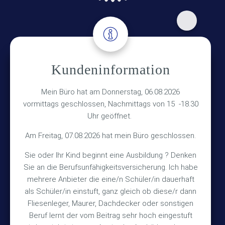
Adresse
Kundeninformation
Versicherungsmakler Haberkamp GmbH
Hinterkampstr.1a
Mein Büro hat am Donnerstag, 06.08.2026
vormittags geschlossen, Nachmittags von 15 -18.30
30890 Barsinghausen
Uhr geöffnet.
Kontakt
Am Freitag, 07.08.2026 hat mein Büro geschlossen.
Sie oder Ihr Kind beginnt eine Ausbildung ? Denken
+49 (5105) 1811
Sie an die Berufsunfähigkeitsversicherung. Ich habe
TEL
mehrere Anbieter die eine/n Schüler/in dauerhaft
+49 (5105) 2720
FAX
als Schüler/in einstuft, ganz gleich ob diese/r dann
vmh1a@web.de
MAIL
Fliesenleger, Maurer, Dachdecker oder sonstigen
Beruf lernt der vom Beitrag sehr hoch eingestuft