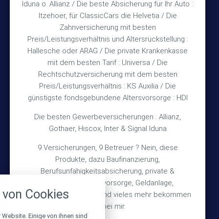
und nach Vereinbarung
Iduna o. Allianz / Die beste Absicherung für Ihr Auto :
Itzehoer, für ClassicCars die Helvetia / Die
Zahnversicherung mit besten
Rechtliches
Preis/Leistungsverhältnis und Altersrückstellung :
Hallesche oder ARAG / Die private Krankenkasse
Impressum
mit dem besten Tarif : Universa / Die
Rechtschutzversicherung mit dem besten
Datenschutz
Preis/Leistungsverhältnis : KS Auxilia / Die
Erstinformation
günstigste fondsgebundene Altersvorsorge : HDI
Die besten Gewerbeversicherungen : Allianz,
Wichtiges
Gothaer, Hiscox, Inter & Signal Iduna
9 Versicherungen, 9 Betreuer ? Nein, diese
Über mich
Produkte, dazu Baufinanzierung,
Bedarfsermittlung
Berufsunfähigkeitsabsicherung, private &
nstellungen
betriebliche Altersvorsorge, Geldanlage,
Schadensmeldung
von Cookies
Gebäudeversicherung und vieles mehr bekommen
über alle verwendeten Cookies und
chkeit folgende Kategorien zu
Sie bei mir.
r zu blockieren.
 Website. Einige von ihnen sind