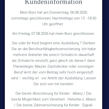
Kundeninformation
Versicherungsmakler Haberkamp GmbH
Hinterkampstr.1a
Mein Büro hat am Donnerstag, 06.08.2026
vormittags geschlossen, Nachmittags von 15 -18.30
30890 Barsinghausen
Uhr geöffnet.
Kontakt
Am Freitag, 07.08.2026 hat mein Büro geschlossen.
Sie oder Ihr Kind beginnt eine Ausbildung ? Denken
+49 (5105) 1811
Sie an die Berufsunfähigkeitsversicherung. Ich habe
TEL
mehrere Anbieter die eine/n Schüler/in dauerhaft
+49 (5105) 2720
FAX
als Schüler/in einstuft, ganz gleich ob diese/r dann
vmh1a@web.de
MAIL
Fliesenleger, Maurer, Dachdecker oder sonstigen
Beruf lernt der vom Beitrag sehr hoch eingestuft
Bürozeiten
wird – wichtig ist : vor Antritt der Ausbildung. Lassen
Sie sich von mir beraten.
Die beste Absicherung für Kinder : Allianz / Die
Mo – Fr 10:15 – 12:00 Uhr
beste Möglichkeit zum Vererben : Helvetia o. Allianz
Mo & Do 15:30 – 18:00 Uhr
/ Die beste Zahnversicherung für Kinder : Signal-