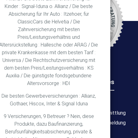
REN
Kinder : Signal-Iduna o. Allianz / Die beste
Absicherung für Ihr Auto : Itzehoer, für
ClassicCars die Helvetia / Die
Zahnversicherung mit besten
Ort
Preis/Leistungsverhältnis und
Altersrückstellung : Hallesche oder ARAG / Die
private Krankenkasse mit dem besten Tarif :
Universa / Die Rechtschutzversicherung mit
dem besten Preis/Leistungsverhältnis : KS
Auxilia / Die günstigste fondsgebundene
Rechtliches
Wichtiges
Altersvorsorge : HDI
Die besten Gewerbeversicherungen : Allianz,
Impressum
Über mich
Gothaer, Hiscox, Inter & Signal Iduna
Datenschutz
Bedarfsermittlung
9 Versicherungen, 9 Betreuer ? Nein, diese
Erstinformation
Schadensmeldung
Produkte, dazu Baufinanzierung,
Berufsunfähigkeitsabsicherung, private &