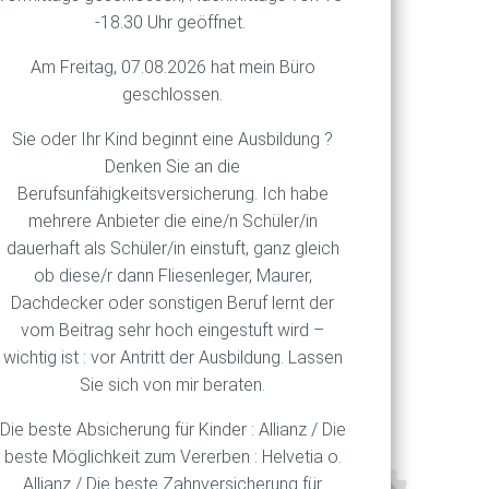
gen investiert ist. Die
-18.30 Uhr geöffnet.
rittel des gesamten
Am Freitag, 07.08.2026 hat mein Büro
e verfügbar.
geschlossen.
 Traumrenditen von Hunderten
Sie oder Ihr Kind beginnt eine Ausbildung ?
e in Machart und Zweck sind
Denken Sie an die
ilipp Sandner vom Blockchain
Berufsunfähigkeitsversicherung. Ich habe
 Kryptoanleger klar sein:
mehrere Anbieter die eine/n Schüler/in
n bedeuten immer auch
dauerhaft als Schüler/in einstuft, ganz gleich
gagement gute Nerven braucht.
ob diese/r dann Fliesenleger, Maurer,
Dachdecker oder sonstigen Beruf lernt der
vom Beitrag sehr hoch eingestuft wird –
wichtig ist : vor Antritt der Ausbildung. Lassen
Sie sich von mir beraten.
Die beste Absicherung für Kinder : Allianz / Die
beste Möglichkeit zum Vererben : Helvetia o.
Allianz / Die beste Zahnversicherung für