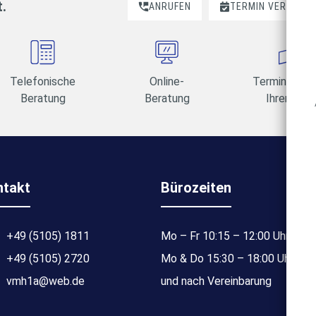
t.
ANRUFEN
TERMIN VEREINBA
Telefonische
Online-
Termine am 
Beratung
Beratung
Ihrer Wahl
ntakt
Bürozeiten
+49 (5105) 1811
Mo – Fr 10:15 – 12:00 Uhr
+49 (5105) 2720
Mo & Do 15:30 – 18:00 Uhr
vmh1a@web.de
und nach Vereinbarung