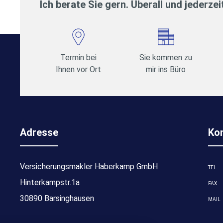
Ich berate Sie gern. Überall und jederzei
Termin bei
Sie kommen zu
Ihnen vor Ort
mir ins Büro
Adresse
Ko
Versicherungsmakler Haberkamp GmbH
TEL
Hinterkampstr.1a
FAX
30890 Barsinghausen
MAIL
stellungen