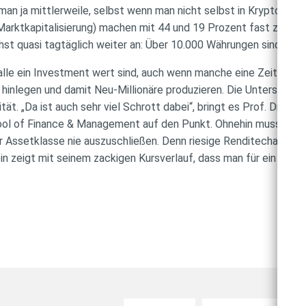
an ja mittlerweile, selbst wenn man nicht selbst in Kryptowährun
Marktkapitalisierung) machen mit 44 und 19 Prozent fast zwei D
st quasi tagtäglich weiter an: Über 10.000 Währungen sind heut
t alle ein Investment wert sind, auch wenn manche eine Zeitlang
hinlegen und damit Neu-Millionäre produzieren. Die Unterschied
ät. „Da ist auch sehr viel Schrott dabei“, bringt es Prof. Dr. Ph
ool of Finance & Management auf den Punkt. Ohnehin muss jedem
eser Assetklasse nie auszuschließen. Denn riesige Renditechance
coin zeigt mit seinem zackigen Kursverlauf, dass man für ein En