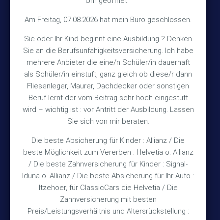
Uhr geöffnet.
Kontakt
Am Freitag, 07.08.2026 hat mein Büro geschlossen.
Sie oder Ihr Kind beginnt eine Ausbildung ? Denken
+49 (5105) 1811
Sie an die Berufsunfähigkeitsversicherung. Ich habe
TEL
mehrere Anbieter die eine/n Schüler/in dauerhaft
+49 (5105) 2720
FAX
als Schüler/in einstuft, ganz gleich ob diese/r dann
vmh1a@web.de
MAIL
Fliesenleger, Maurer, Dachdecker oder sonstigen
Beruf lernt der vom Beitrag sehr hoch eingestuft
Bürozeiten
wird – wichtig ist : vor Antritt der Ausbildung. Lassen
Sie sich von mir beraten.
Die beste Absicherung für Kinder : Allianz / Die
Mo – Fr 10:15 – 12:00 Uhr
beste Möglichkeit zum Vererben : Helvetia o. Allianz
Mo & Do 15:30 – 18:00 Uhr
/ Die beste Zahnversicherung für Kinder : Signal-
und nach Vereinbarung
Iduna o. Allianz / Die beste Absicherung für Ihr Auto :
Itzehoer, für ClassicCars die Helvetia / Die
Zahnversicherung mit besten
Rechtliches
Preis/Leistungsverhältnis und Altersrückstellung :