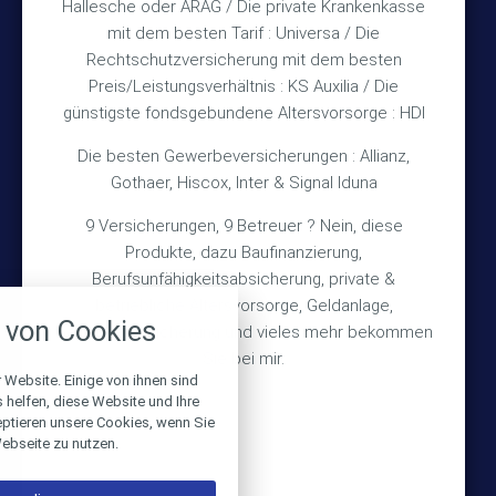
Hallesche oder ARAG / Die private Krankenkasse
Impressum
mit dem besten Tarif : Universa / Die
Rechtschutzversicherung mit dem besten
Datenschutz
Preis/Leistungsverhältnis : KS Auxilia / Die
Erstinformation
günstigste fondsgebundene Altersvorsorge : HDI
Die besten Gewerbeversicherungen : Allianz,
Wichtiges
Gothaer, Hiscox, Inter & Signal Iduna
9 Versicherungen, 9 Betreuer ? Nein, diese
Über mich
Produkte, dazu Baufinanzierung,
Bedarfsermittlung
Berufsunfähigkeitsabsicherung, private &
nstellungen
betriebliche Altersvorsorge, Geldanlage,
Schadensmeldung
von Cookies
Gebäudeversicherung und vieles mehr bekommen
über alle verwendeten Cookies und
chkeit folgende Kategorien zu
Sie bei mir.
r zu blockieren.
 Website. Einige von ihnen sind
© 2026 Versicherungsmakler Haberkamp GmbH
helfen, diese Website und Ihre
eptieren unsere Cookies, wenn Sie
Notwendig
Made with
❤
Makler Homepages
ebseite zu nutzen.
Performance