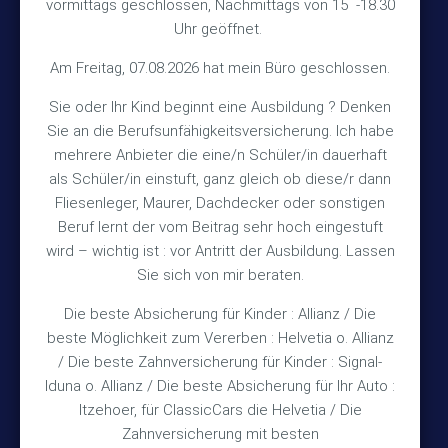
vormittags geschlossen, Nachmittags von 15 -18.30
Uhr geöffnet.
30890 Barsinghausen
Am Freitag, 07.08.2026 hat mein Büro geschlossen.
Kontakt
Sie oder Ihr Kind beginnt eine Ausbildung ? Denken
Sie an die Berufsunfähigkeitsversicherung. Ich habe
+49 (5105) 1811
TEL
mehrere Anbieter die eine/n Schüler/in dauerhaft
als Schüler/in einstuft, ganz gleich ob diese/r dann
+49 (5105) 2720
FAX
Fliesenleger, Maurer, Dachdecker oder sonstigen
vmh1a@web.de
MAIL
Beruf lernt der vom Beitrag sehr hoch eingestuft
wird – wichtig ist : vor Antritt der Ausbildung. Lassen
Bürozeiten
Sie sich von mir beraten.
Die beste Absicherung für Kinder : Allianz / Die
Mo – Fr 10:15 – 12:00 Uhr
beste Möglichkeit zum Vererben : Helvetia o. Allianz
/ Die beste Zahnversicherung für Kinder : Signal-
Mo & Do 15:30 – 18:00 Uhr
Iduna o. Allianz / Die beste Absicherung für Ihr Auto :
und nach Vereinbarung
Itzehoer, für ClassicCars die Helvetia / Die
Zahnversicherung mit besten