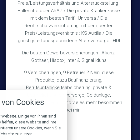
Rechtliches
Preis/Leistungsverhältnis und Altersrückstellung :
Hallesche oder ARAG / Die private Krankenkasse
mit dem besten Tarif : Universa / Die
Impressum
Rechtschutzversicherung mit dem besten
Preis/Leistungsverhältnis : KS Auxilia / Die
Datenschutz
günstigste fondsgebundene Altersvorsorge : HDI
Erstinformation
Die besten Gewerbeversicherungen : Allianz,
Gothaer, Hiscox, Inter & Signal Iduna
Wichtiges
9 Versicherungen, 9 Betreuer ? Nein, diese
Produkte, dazu Baufinanzierung,
Über mich
Berufsunfähigkeitsabsicherung, private &
nstellungen
Bedarfsermittlung
betriebliche Altersvorsorge, Geldanlage,
von Cookies
Schadensmeldung
Gebäudeversicherung und vieles mehr bekommen
über alle verwendeten Cookies und
chkeit folgende Kategorien zu
Sie bei mir.
r zu blockieren.
 Website. Einige von ihnen sind
helfen, diese Website und Ihre
© 2026 Versicherungsmakler Haberkamp GmbH
eptieren unsere Cookies, wenn Sie
Notwendig
ebseite zu nutzen.
Made with
❤
Makler Homepages