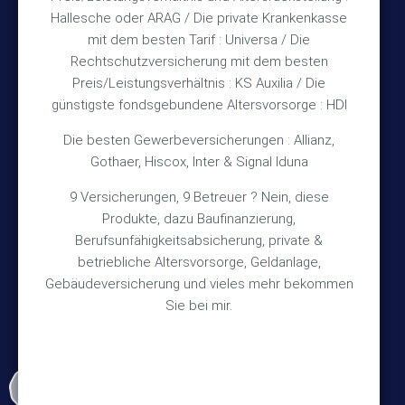
Hallesche oder ARAG / Die private Krankenkasse
Impressum
mit dem besten Tarif : Universa / Die
Rechtschutzversicherung mit dem besten
Datenschutz
Preis/Leistungsverhältnis : KS Auxilia / Die
Erstinformation
günstigste fondsgebundene Altersvorsorge : HDI
Die besten Gewerbeversicherungen : Allianz,
Wichtiges
Gothaer, Hiscox, Inter & Signal Iduna
9 Versicherungen, 9 Betreuer ? Nein, diese
Über mich
Produkte, dazu Baufinanzierung,
Bedarfsermittlung
Berufsunfähigkeitsabsicherung, private &
betriebliche Altersvorsorge, Geldanlage,
Schadensmeldung
Gebäudeversicherung und vieles mehr bekommen
Sie bei mir.
© 2026 Versicherungsmakler Haberkamp GmbH
Made with
❤
Makler Homepages