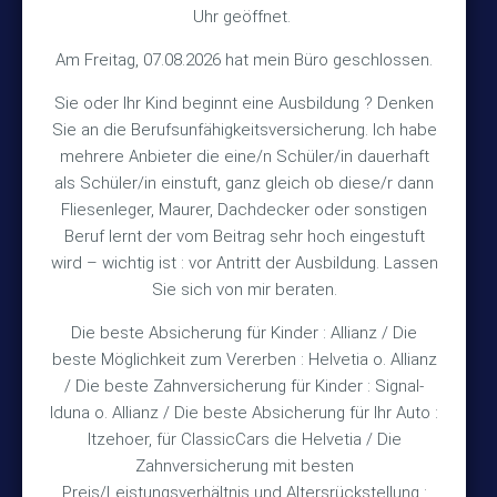
Uhr geöffnet.
Kontakt
Am Freitag, 07.08.2026 hat mein Büro geschlossen.
Sie oder Ihr Kind beginnt eine Ausbildung ? Denken
+49 (5105) 1811
Sie an die Berufsunfähigkeitsversicherung. Ich habe
TEL
mehrere Anbieter die eine/n Schüler/in dauerhaft
+49 (5105) 2720
FAX
als Schüler/in einstuft, ganz gleich ob diese/r dann
vmh1a@web.de
MAIL
Fliesenleger, Maurer, Dachdecker oder sonstigen
Beruf lernt der vom Beitrag sehr hoch eingestuft
Bürozeiten
wird – wichtig ist : vor Antritt der Ausbildung. Lassen
Sie sich von mir beraten.
Die beste Absicherung für Kinder : Allianz / Die
Mo – Fr 10:15 – 12:00 Uhr
beste Möglichkeit zum Vererben : Helvetia o. Allianz
Mo & Do 15:30 – 18:00 Uhr
/ Die beste Zahnversicherung für Kinder : Signal-
und nach Vereinbarung
Iduna o. Allianz / Die beste Absicherung für Ihr Auto :
Itzehoer, für ClassicCars die Helvetia / Die
Zahnversicherung mit besten
Rechtliches
Preis/Leistungsverhältnis und Altersrückstellung :