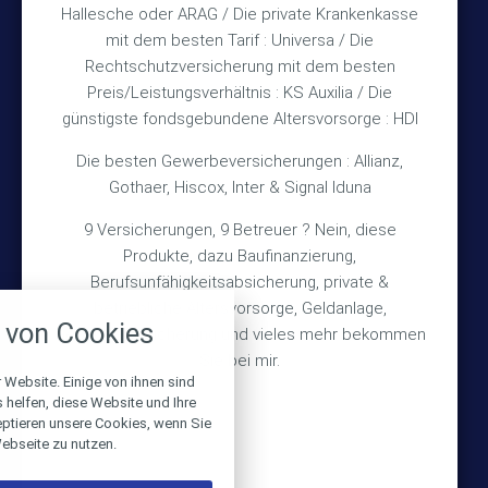
Hallesche oder ARAG / Die private Krankenkasse
Impressum
mit dem besten Tarif : Universa / Die
Rechtschutzversicherung mit dem besten
Datenschutz
Preis/Leistungsverhältnis : KS Auxilia / Die
Erstinformation
günstigste fondsgebundene Altersvorsorge : HDI
Die besten Gewerbeversicherungen : Allianz,
Wichtiges
Gothaer, Hiscox, Inter & Signal Iduna
9 Versicherungen, 9 Betreuer ? Nein, diese
Über mich
Produkte, dazu Baufinanzierung,
Bedarfsermittlung
Berufsunfähigkeitsabsicherung, private &
nstellungen
betriebliche Altersvorsorge, Geldanlage,
Schadensmeldung
von Cookies
Gebäudeversicherung und vieles mehr bekommen
über alle verwendeten Cookies und
chkeit folgende Kategorien zu
Sie bei mir.
r zu blockieren.
 Website. Einige von ihnen sind
© 2026 Versicherungsmakler Haberkamp GmbH
helfen, diese Website und Ihre
eptieren unsere Cookies, wenn Sie
Notwendig
Made with
❤
Makler Homepages
ebseite zu nutzen.
Performance