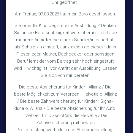
Uhr geöffnet.
Kontakt
Am Freitag, 07.08.2026 hat mein Büro geschlossen.
Sie oder Ihr Kind beginnt eine Ausbildung ? Denken
+49 (5105) 1811
Sie an die Berufsunfähigkeitsversicherung. Ich habe
TEL
mehrere Anbieter die eine/n Schüler/in dauerhaft
+49 (5105) 2720
FAX
als Schüler/in einstuft, ganz gleich ob diese/r dann
vmh1a@web.de
MAIL
Fliesenleger, Maurer, Dachdecker oder sonstigen
Beruf lernt der vom Beitrag sehr hoch eingestuft
Bürozeiten
wird – wichtig ist : vor Antritt der Ausbildung. Lassen
Sie sich von mir beraten.
Die beste Absicherung für Kinder : Allianz / Die
Mo – Fr 10:15 – 12:00 Uhr
beste Möglichkeit zum Vererben : Helvetia o. Allianz
Mo & Do 15:30 – 18:00 Uhr
/ Die beste Zahnversicherung für Kinder : Signal-
und nach Vereinbarung
Iduna o. Allianz / Die beste Absicherung für Ihr Auto :
Itzehoer, für ClassicCars die Helvetia / Die
Zahnversicherung mit besten
Rechtliches
Preis/Leistungsverhältnis und Altersrückstellung :