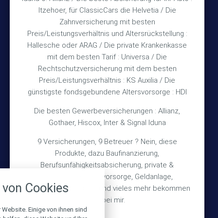
Itzehoer, für ClassicCars die Helvetia / Die
Zahnversicherung mit besten
Rechtliches
Preis/Leistungsverhältnis und Altersrückstellung :
Hallesche oder ARAG / Die private Krankenkasse
Impressum
mit dem besten Tarif : Universa / Die
Rechtschutzversicherung mit dem besten
Datenschutz
Preis/Leistungsverhältnis : KS Auxilia / Die
Erstinformation
günstigste fondsgebundene Altersvorsorge : HDI
Die besten Gewerbeversicherungen : Allianz,
Wichtiges
Gothaer, Hiscox, Inter & Signal Iduna
9 Versicherungen, 9 Betreuer ? Nein, diese
Über mich
Produkte, dazu Baufinanzierung,
Bedarfsermittlung
Berufsunfähigkeitsabsicherung, private &
nstellungen
betriebliche Altersvorsorge, Geldanlage,
Schadensmeldung
von Cookies
Gebäudeversicherung und vieles mehr bekommen
über alle verwendeten Cookies und
chkeit folgende Kategorien zu
Sie bei mir.
r zu blockieren.
 Website. Einige von ihnen sind
© 2026 Versicherungsmakler Haberkamp GmbH