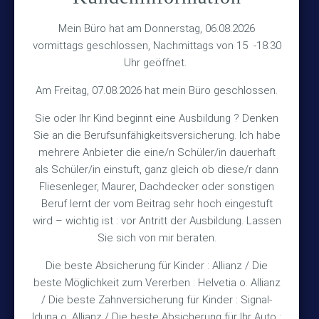
Versicherungsmakler Haberkamp GmbH
Hinterkampstr.1a
Mein Büro hat am Donnerstag, 06.08.2026
vormittags geschlossen, Nachmittags von 15 -18.30
30890 Barsinghausen
Uhr geöffnet.
Kontakt
Am Freitag, 07.08.2026 hat mein Büro geschlossen.
Sie oder Ihr Kind beginnt eine Ausbildung ? Denken
+49 (5105) 1811
Sie an die Berufsunfähigkeitsversicherung. Ich habe
TEL
mehrere Anbieter die eine/n Schüler/in dauerhaft
+49 (5105) 2720
FAX
als Schüler/in einstuft, ganz gleich ob diese/r dann
vmh1a@web.de
MAIL
Fliesenleger, Maurer, Dachdecker oder sonstigen
Beruf lernt der vom Beitrag sehr hoch eingestuft
Bürozeiten
wird – wichtig ist : vor Antritt der Ausbildung. Lassen
Sie sich von mir beraten.
Die beste Absicherung für Kinder : Allianz / Die
Mo – Fr 10:15 – 12:00 Uhr
beste Möglichkeit zum Vererben : Helvetia o. Allianz
Mo & Do 15:30 – 18:00 Uhr
/ Die beste Zahnversicherung für Kinder : Signal-
und nach Vereinbarung
Iduna o. Allianz / Die beste Absicherung für Ihr Auto :