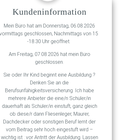
Kundeninformation
 auf seinem Kontoauszug ein
Mein Büro hat am Donnerstag, 06.08.2026
e Gläubiger. Laut
vormittags geschlossen, Nachmittags von 15
 Verfahren. Das
-18.30 Uhr geöffnet.
Am Freitag, 07.08.2026 hat mein Büro
ro verteilen zu können. Zuvor
geschlossen.
barung, mit der
Sie oder Ihr Kind beginnt eine Ausbildung ?
Denken Sie an die
ezu ausschließlich von
Berufsunfähigkeitsversicherung. Ich habe
en in Wahrheit nur gut
mehrere Anbieter die eine/n Schüler/in
dell; der zwischenzeitlich
dauerhaft als Schüler/in einstuft, ganz gleich
nicht angeklagt.
ob diese/r dann Fliesenleger, Maurer,
Dachdecker oder sonstigen Beruf lernt der
vom Beitrag sehr hoch eingestuft wird –
wichtig ist : vor Antritt der Ausbildung. Lassen