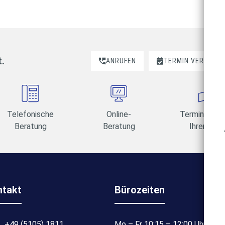
t.
ANRUFEN
TERMIN VEREINBA
Telefonische
Online-
Termine am 
Beratung
Beratung
Ihrer Wahl
ntakt
Bürozeiten
+49 (5105) 1811
Mo – Fr 10:15 – 12:00 Uhr