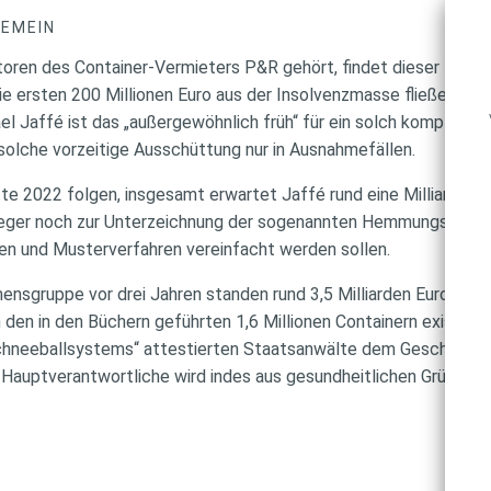
GEMEIN
toren des Container-Vermieters P&R gehört, findet dieser Tage
 ersten 200 Millionen Euro aus der Insolvenzmasse fließen an di
el Jaffé ist das „außergewöhnlich früh“ für ein solch komplexes
solche vorzeitige Ausschüttung nur in Ausnahmefällen.
te 2022 folgen, insgesamt erwartet Jaffé rund eine Milliarde Eu
leger noch zur Unterzeichnung der sogenannten Hemmungsverein
en und Musterverfahren vereinfacht werden sollen.
ensgruppe vor drei Jahren standen rund 3,5 Milliarden Euro, nah
 den in den Büchern geführten 1,6 Millionen Containern existiert
chneeballsystems“ attestierten Staatsanwälte dem Geschäftsmo
 Hauptverantwortliche wird indes aus gesundheitlichen Gründen 