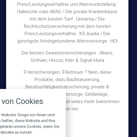
Preis/Leistungsverhältnis und Altersrückstellung :
Hallesche oder ARAG / Die private Krankenkasse
Impressum
mit dem besten Tarif : Universa / Die
Rechtschutzversicherung mit dem besten
Datenschutz
Preis/Leistungsverhältnis : KS Auxilia / Die
Erstinformation
günstigste fondsgebundene Altersvorsorge : HDI
Die besten Gewerbeversicherungen : Allianz,
Wichtiges
Gothaer, Hiscox, Inter & Signal Iduna
9 Versicherungen, 9 Betreuer ? Nein, diese
Über mich
Produkte, dazu Baufinanzierung,
Bedarfsermittlung
Berufsunfähigkeitsabsicherung, private &
nstellungen
betriebliche Altersvorsorge, Geldanlage,
Schadensmeldung
von Cookies
Gebäudeversicherung und vieles mehr bekommen
über alle verwendeten Cookies und
chkeit folgende Kategorien zu
Sie bei mir.
r zu blockieren.
 Website. Einige von ihnen sind
© 2026 Versicherungsmakler Haberkamp GmbH
helfen, diese Website und Ihre
eptieren unsere Cookies, wenn Sie
Notwendig
Made with
❤
Makler Homepages
ebseite zu nutzen.