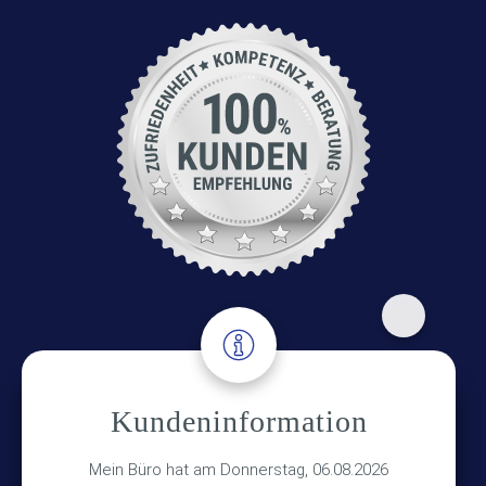
Adresse
Kundeninformation
Versicherungsmakler Haberkamp GmbH
Hinterkampstr.1a
Mein Büro hat am Donnerstag, 06.08.2026