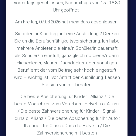
vormittags geschlossen, Nachmittags von 15 -18.30
30890 Barsinghausen
Uhr geöffnet.
Kontakt
Am Freitag, 07.08.2026 hat mein Büro geschlossen.
Sie oder Ihr Kind beginnt eine Ausbildung ? Denken
+49 (5105) 1811
Sie an die Berufsunfähigkeitsversicherung. Ich habe
TEL
mehrere Anbieter die eine/n Schüler/in dauerhaft
+49 (5105) 2720
FAX
als Schüler/in einstuft, ganz gleich ob diese/r dann
vmh1a@web.de
MAIL
Fliesenleger, Maurer, Dachdecker oder sonstigen
Beruf lernt der vom Beitrag sehr hoch eingestuft
Bürozeiten
wird – wichtig ist : vor Antritt der Ausbildung. Lassen
Sie sich von mir beraten.
Die beste Absicherung für Kinder : Allianz / Die
Mo – Fr 10:15 – 12:00 Uhr
beste Möglichkeit zum Vererben : Helvetia o. Allianz
Mo & Do 15:30 – 18:00 Uhr
/ Die beste Zahnversicherung für Kinder : Signal-
und nach Vereinbarung
Iduna o. Allianz / Die beste Absicherung für Ihr Auto :
Itzehoer, für ClassicCars die Helvetia / Die
Zahnversicherung mit besten
Rechtliches