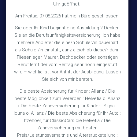
Uhr geöffnet.
30890 Barsinghausen
Am Freitag, 07.08.2026 hat mein Büro geschlossen.
Kontakt
Sie oder Ihr Kind beginnt eine Ausbildung ? Denken
Sie an die Berufsunfähigkeitsversicherung. Ich habe
+49 (5105) 1811
TEL
mehrere Anbieter die eine/n Schüler/in dauerhaft
als Schüler/in einstuft, ganz gleich ob diese/r dann
+49 (5105) 2720
FAX
Fliesenleger, Maurer, Dachdecker oder sonstigen
vmh1a@web.de
MAIL
Beruf lernt der vom Beitrag sehr hoch eingestuft
wird – wichtig ist : vor Antritt der Ausbildung. Lassen
Bürozeiten
Sie sich von mir beraten.
Die beste Absicherung für Kinder : Allianz / Die
Mo – Fr 10:15 – 12:00 Uhr
beste Möglichkeit zum Vererben : Helvetia o. Allianz
/ Die beste Zahnversicherung für Kinder : Signal-
Mo & Do 15:30 – 18:00 Uhr
Iduna o. Allianz / Die beste Absicherung für Ihr Auto :
und nach Vereinbarung
Itzehoer, für ClassicCars die Helvetia / Die
Zahnversicherung mit besten
Rechtliches
Preis/Leistungsverhältnis und Altersrückstellung :