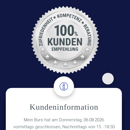
Adresse
Kundeninformation
Versicherungsmakler Haberkamp GmbH
Mein Büro hat am Donnerstag, 06.08.2026
Hinterkampstr.1a
vormittags geschlossen, Nachmittags von 15 -18.30