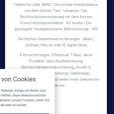
Hallesche oder ARAG / Die private Krankenkasse
mit dem besten Tarif : Universa / Die
Impressum
Rechtschutzversicherung mit dem besten
Preis/Leistungsverhältnis : KS Auxilia / Die
Datenschutz
günstigste fondsgebundene Altersvorsorge : HDI
Erstinformation
Die besten Gewerbeversicherungen : Allianz,
Gothaer, Hiscox, Inter & Signal Iduna
Wichtiges
9 Versicherungen, 9 Betreuer ? Nein, diese
Produkte, dazu Baufinanzierung,
Über mich
Berufsunfähigkeitsabsicherung, private &
nstellungen
Bedarfsermittlung
betriebliche Altersvorsorge, Geldanlage,
von Cookies
Schadensmeldung
Gebäudeversicherung und vieles mehr bekommen
über alle verwendeten Cookies und
chkeit folgende Kategorien zu
Sie bei mir.
r zu blockieren.
 Website. Einige von ihnen sind
helfen, diese Website und Ihre
© 2026 Versicherungsmakler Haberkamp GmbH
eptieren unsere Cookies, wenn Sie
Notwendig
ebseite zu nutzen.
Made with
❤
Makler Homepages
Performance