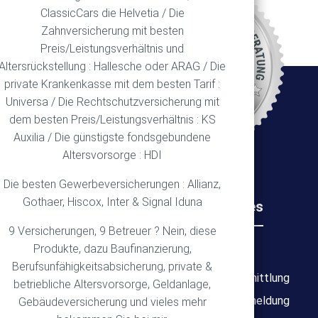
ClassicCars die Helvetia / Die
REN
Zahnversicherung mit besten
Preis/Leistungsverhältnis und
Altersrückstellung : Hallesche oder ARAG / Die
private Krankenkasse mit dem besten Tarif :
Ort
Universa / Die Rechtschutzversicherung mit
dem besten Preis/Leistungsverhältnis : KS
Auxilia / Die günstigste fondsgebundene
Altersvorsorge : HDI
Die besten Gewerbeversicherungen : Allianz,
Gothaer, Hiscox, Inter & Signal Iduna
Rechtliches
Wichtiges
9 Versicherungen, 9 Betreuer ? Nein, diese
Produkte, dazu Baufinanzierung,
Impressum
Über mich
Berufsunfähigkeitsabsicherung, private &
Datenschutz
Bedarfsermittlung
betriebliche Altersvorsorge, Geldanlage,
Erstinformation
Schadensmeldung
Gebäudeversicherung und vieles mehr