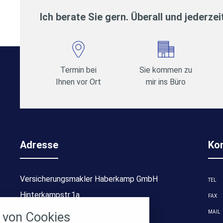
Ich berate Sie gern. Überall und jederzei
Termin bei
Sie kommen zu
Ihnen vor Ort
mir ins Büro
Adresse
Ko
Versicherungsmakler Haberkamp GmbH
TEL
stellungen
Hinterkampstr.1a
FAX
rwendeten Cookies und Skripte. Sie haben die
30890 Barsinghausen
MAIL
von Cookies
u akzeptieren oder zu blockieren.