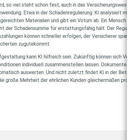
ird, so viel steht schon fest, auch in das Versicherungswesen auf
Anwendung. Etwa in der Schadenregulierung: KI analysiert manche
reichten Materialien und gibt ein Votum ab. Ein Mensch muss 
ent der Schadensumme für erstattungsfähig hält. Der Regulieru
szahlungen können schneller erfolgen, der Versicherer spart Pe
icherten zugutekommt.
gestaltung kann KI hilfreich sein. Zukünftig können sich Versicher
ditionen individuell zusammenstellen lassen. Dokumente lassen
tomatisch auswerten. Und nicht zuletzt findet KI in der Betrug
die große Mehrheit der ehrlichen Kunden gleichermaßen profitier