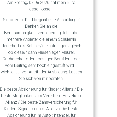
Am Freitag, 07.08.2026 hat mein Büro
 breiter Front Einzug halten
geschlossen.
rorts vollautomatisch
nur noch einschreiten, wenn
Sie oder Ihr Kind beginnt eine Ausbildung ?
ngsprozess wird dadurch
Denken Sie an die
rsonal und damit Kosten, was
Berufsunfähigkeitsversicherung. Ich habe
mehrere Anbieter die eine/n Schüler/in
dauerhaft als Schüler/in einstuft, ganz gleich
te in vielen Fällen ihren
ob diese/r dann Fliesenleger, Maurer,
 sich bereits heute
Dachdecker oder sonstigen Beruf lernt der
serkennung eine Anwendung,
vom Beitrag sehr hoch eingestuft wird –
en.
wichtig ist : vor Antritt der Ausbildung. Lassen
Sie sich von mir beraten.
Die beste Absicherung für Kinder : Allianz / Die
beste Möglichkeit zum Vererben : Helvetia o.
Allianz / Die beste Zahnversicherung für
Kinder : Signal-Iduna o. Allianz / Die beste
Absicherung für Ihr Auto : Itzehoer, für