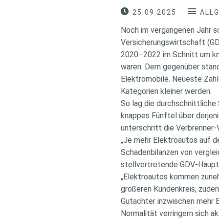
25.09.2025
ALL
Noch im vergangenen Jahr s
Versicherungswirtschaft (GD
2020–2022 im Schnitt um kna
waren. Dem gegenüber stand
Elektromobile. Neueste Zahl
Kategorien kleiner werden.
So lag die durchschnittlich
knappes Fünftel über derjen
unterschritt die Verbrenner-
„Je mehr Elektroautos auf d
Schadenbilanzen von vergle
stellvertretende GDV-Hauptg
„Elektroautos kommen zunehm
größeren Kundenkreis, zud
Gutachter inzwischen mehr E
Normalität verringern sich 