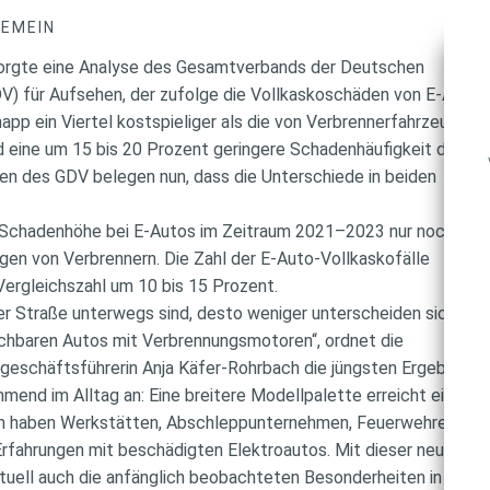
GEMEIN
orgte eine Analyse des Gesamtverbands der Deutschen
V) für Aufsehen, der zufolge die Vollkaskoschäden von E-Auto
pp ein Viertel kostspieliger als die von Verbrennerfahrzeugen
 eine um 15 bis 20 Prozent geringere Schadenhäufigkeit der
en des GDV belegen nun, dass die Unterschiede in beiden
e Schadenhöhe bei E-Autos im Zeitraum 2021–2023 nur noch um 
igen von Verbrennern. Die Zahl der E-Auto-Vollkaskofälle
Vergleichszahl um 10 bis 15 Prozent.
er Straße unterwegs sind, desto weniger unterscheiden sich ihr
ichbaren Autos mit Verbrennungsmotoren“, ordnet die
eschäftsführerin Anja Käfer-Rohrbach die jüngsten Ergebnisse 
end im Alltag an: Eine breitere Modellpalette erreicht einen
em haben Werkstätten, Abschleppunternehmen, Feuerwehren un
rfahrungen mit beschädigten Elektroautos. Mit dieser neuen
aktuell auch die anfänglich beobachteten Besonderheiten in den