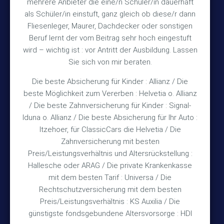
mehrere Anbieter die eine/n Schüler/in dauerhaft
als Schüler/in einstuft, ganz gleich ob diese/r dann
+49 (5105) 2720
FAX
Fliesenleger, Maurer, Dachdecker oder sonstigen
vmh1a@web.de
MAIL
Beruf lernt der vom Beitrag sehr hoch eingestuft
wird – wichtig ist : vor Antritt der Ausbildung. Lassen
Bürozeiten
Sie sich von mir beraten.
Die beste Absicherung für Kinder : Allianz / Die
Mo – Fr 10:15 – 12:00 Uhr
beste Möglichkeit zum Vererben : Helvetia o. Allianz
/ Die beste Zahnversicherung für Kinder : Signal-
Mo & Do 15:30 – 18:00 Uhr
Iduna o. Allianz / Die beste Absicherung für Ihr Auto :
und nach Vereinbarung
Itzehoer, für ClassicCars die Helvetia / Die
Zahnversicherung mit besten
Rechtliches
Preis/Leistungsverhältnis und Altersrückstellung :
Hallesche oder ARAG / Die private Krankenkasse
mit dem besten Tarif : Universa / Die
Impressum
Rechtschutzversicherung mit dem besten
Preis/Leistungsverhältnis : KS Auxilia / Die
Datenschutz
günstigste fondsgebundene Altersvorsorge : HDI
Erstinformation